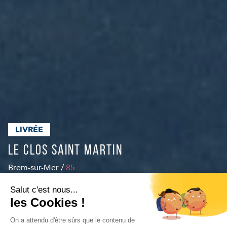
LIVRÉE
Le Clos Saint Martin
Brem-sur-Mer /
85
Salut c'est nous...
Livraison
les Cookies !
Non communiquée
-
On a attendu d'être sûrs que le contenu de