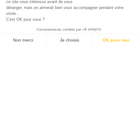
ce site vous intéresse avant de vous
Nous consulter
déranger, mais on aimerait bien vous accompagner pendant votre
-
visite...
Prix à partir de
C'est OK pour vous ?
Nous consulter
Consentements certifiés par
Non merci
Je choisis
OK pour moi
CONTACT
Axeptio consent
Plateforme de Gestion du Consentement : Personnalisez vos O
Notre plateforme vous permet d'adapter et de gérer vos paramètr
SES COUPS
DE CŒUR