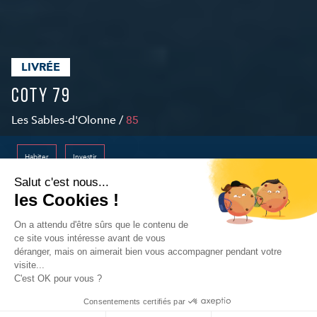
LIVRÉE
Coty 79
Les Sables-d'Olonne /
85
Habiter
Investir
Salut c'est nous...
Livraison
les Cookies !
2021-12-31
-
On a attendu d'être sûrs que le contenu de
ce site vous intéresse avant de vous
Nous consulter
déranger, mais on aimerait bien vous accompagner pendant votre
-
visite...
Prix à partir de
C'est OK pour vous ?
Nous consulter
Consentements certifiés par